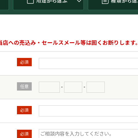
当店への売込み・セールスメール等は固くお断りします
必須
-
-
任意
必須
必須