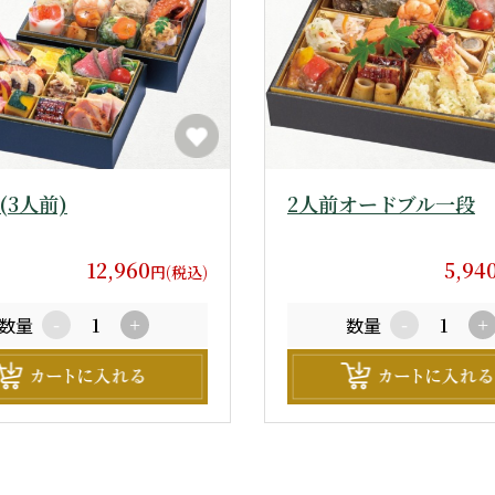
(3人前)
2人前オードブル一段
12,960
5,94
円(税込)
数量
数量
-
+
-
+