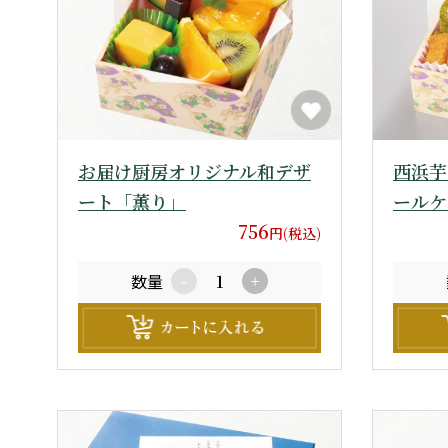
お届け厨房オリジナル和デザ
西浜芋
ート「薫り」
ールケ
756
円(税込)
数量
-
+