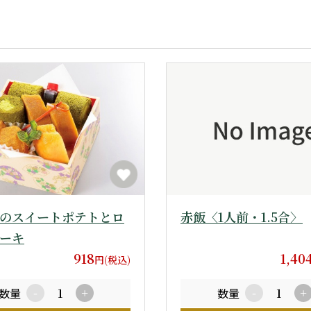
のスイートポテトとロ
赤飯〈1人前・1.5合〉
ーキ
918
1,40
円(税込)
数量
数量
-
+
-
+