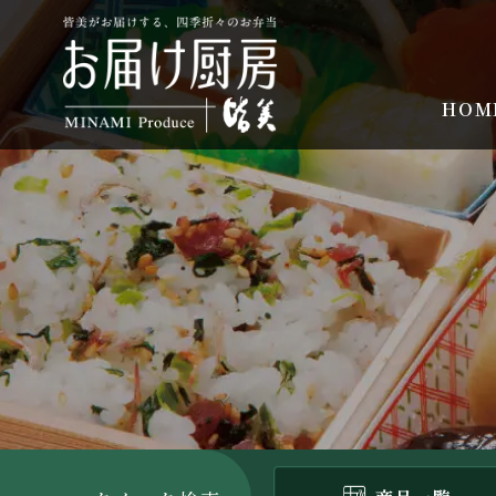
コ
ン
テ
ン
HOM
ツ
へ
ス
キ
ッ
プ