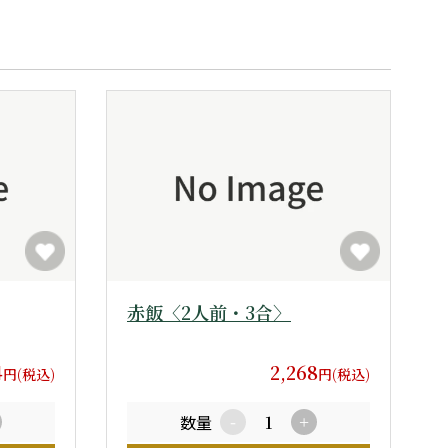
赤飯〈2人前・3合〉
4
2,268
円(税込)
円(税込)
数量
-
+