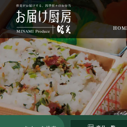
コ
ン
テ
ン
HOM
ツ
へ
ス
キ
ッ
プ