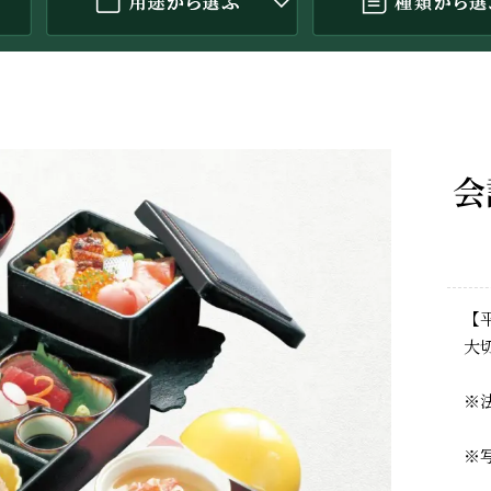
会
【
大
※
※