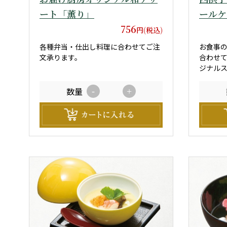
ート「薫り」
ールケ
756
円(税込)
各種弁当・仕出し料理に合わせてご注
お食事
文承ります。
合わせてお
ジナルス
他
数量
-
+