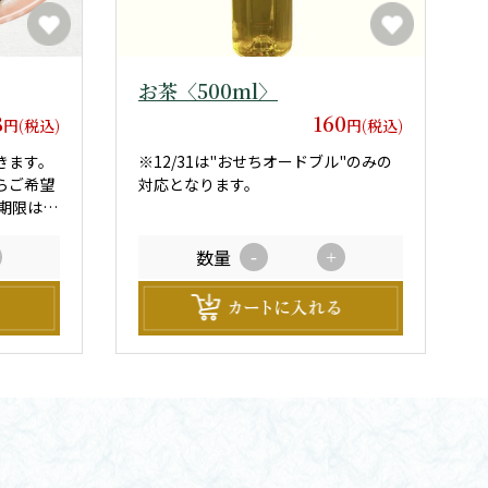
お茶〈500ml〉
8
160
円(税込)
円(税込)
きます。
※12/31は"おせちオードブル"のみの
らご希望
対応となります。
ます。
数量
-
+