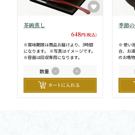
茶碗蒸し
季節の
648
円(税込)
※賞味期限は商品お届けより、3時間
※ 使い
になります。 ※写真はイメージです。
合、お
※容器は回収専用になります。
のお吸物
湯はお
す。 ※写真はイメージです。 ※賞味期
数量
-
+
限は商品
（涼し
す。）