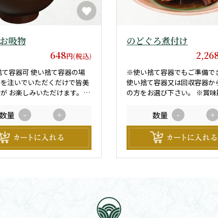
お吸物
のどぐろ煮付け
648
2,26
円(税込)
捨て容器可 使い捨て容器の場
※使い捨て容器でもご準備で
湯を注いでいただくだけで皆美
使い捨て容器又は回収容器か
が お楽しみいただけます。お
の方をお選び下さい。 ※賞味期限は商
客様でご用意していただきま
品お届けより、3時間になり
数量
数量
-
+
-
+
お届けより、3時間です。
い場所での保管をお願い致しま