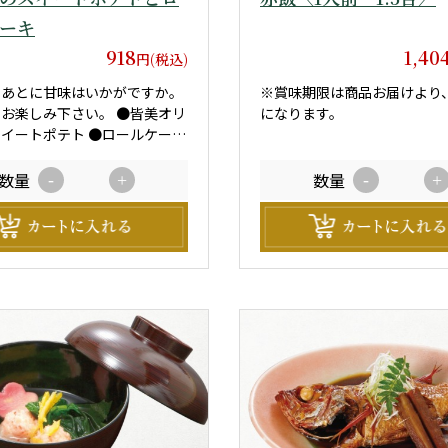
ーキ
918
1,40
円(税込)
のあとに甘味はいかがですか。
※賞味期限は商品お届けより
楽しみ下さい。 ●皆美オリ
になります。
イートポテト ●ロールケーキ
数量
数量
-
+
-
+