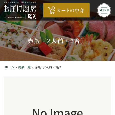
コ
ン
テ
ン
ツ
へ
赤飯〈2人前・3合〉
ス
キ
ッ
プ
ホーム
»
商品一覧
»
赤飯〈2人前・3合〉