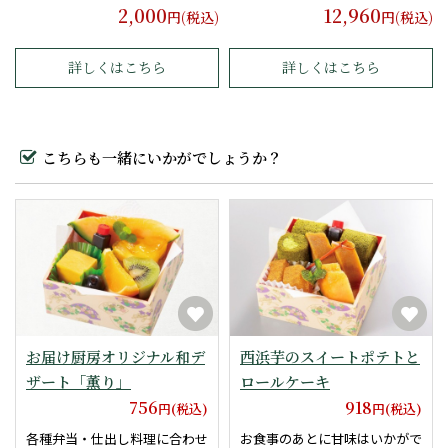
2,000
12,960
円(税込)
円(税込)
詳しくはこちら
詳しくはこちら
こちらも一緒にいかがでしょうか？
お届け厨房オリジナル和デ
西浜芋のスイートポテトと
ザート「薫り」
ロールケーキ
756
918
円(税込)
円(税込)
各種弁当・仕出し料理に合わせ
お食事のあとに甘味はいかがで