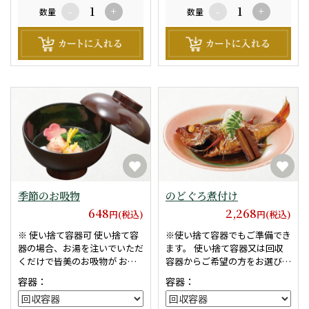
数量
-
+
数量
-
+
季節のお吸物
のどぐろ煮付け
648
2,268
円(税込)
円(税込)
※ 使い捨て容器可 使い捨て容
※使い捨て容器でもご準備でき
器の場合、お湯を注いでいただ
ます。 使い捨て容器又は回収
くだけで皆美のお吸物が お楽
容器からご希望の方をお選び下
しみいただけます。お湯はお客
さい。 ※賞味期限は商品お届
容器：
容器：
様でご用意していただきます。
けより、3時間になります。
※写真はイメージです。 ※賞