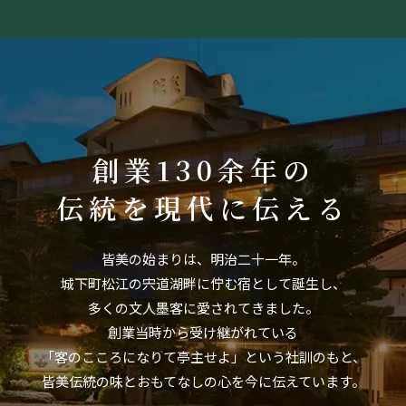
創業130余年の
伝統を現代に伝える
皆美の始まりは、明治二十一年。
城下町松江の宍道湖畔に佇む宿として誕生し、
多くの文人墨客に愛されてきました。
創業当時から受け継がれている
「客のこころになりて亭主せよ」という社訓のもと、
皆美伝統の味とおもてなしの心を今に伝えています。