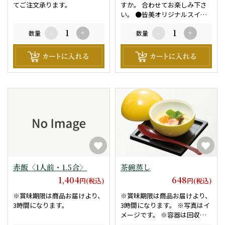
てご注文承ります。
すか。 合わせてお楽しみ下さ
い。 ●皆美オリジナルスイー
トポテト ●ロールケーキ他
数量
-
+
数量
-
+
赤飯〈1人前・1.5合〉
茶碗蒸し
1,404
648
円(税込)
円(税込)
※賞味期限は商品お届けより、
※賞味期限は商品お届けより、
3時間になります。
3時間になります。 ※写真はイ
メージです。 ※容器は回収専
用になります。