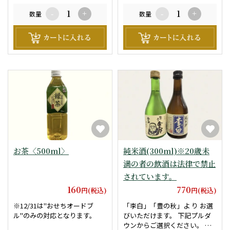
味期限は商品お届けより、3時
間です。 （涼しい場所での保
数量
-
+
数量
-
+
管をお願い致します。）
お茶〈500ml〉
純米酒(300ml)※20歳未
満の者の飲酒は法律で禁止
されています。
160
770
円(税込)
円(税込)
※12/31は"おせちオードブ
「李白」「豊の秋」よ り お選
ル"のみの対応となります。
びいただけます。 下記プルダ
ウンからご選択ください。 ※