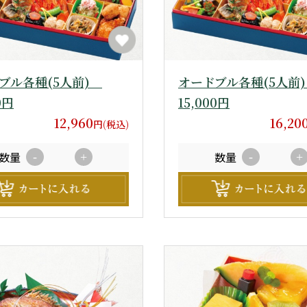
ブル各種(5人前)
オードブル各種(5人前
0円
15,000円
12,960
16,20
円(税込)
数量
数量
-
+
-
+