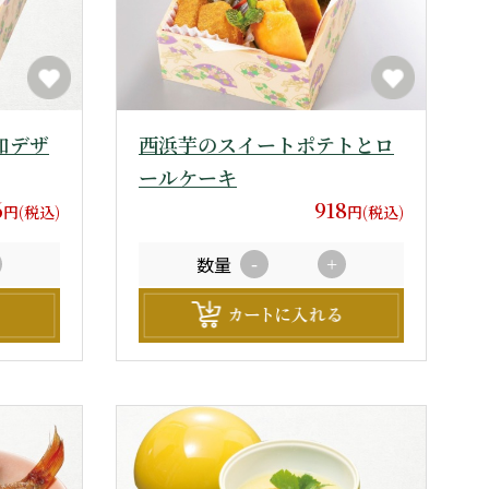
和デザ
西浜芋のスイートポテトとロ
ールケーキ
6
918
円(税込)
円(税込)
数量
-
+