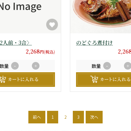
2人前・3合〉
のどぐろ煮付け
2,268
2,26
円(税込)
数量
数量
-
+
-
+
前へ
1
2
3
次へ