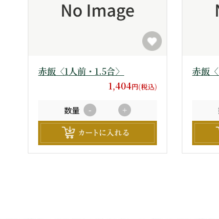
赤飯〈1人前・1.5合〉
赤飯〈
1,404
円(税込)
数量
-
+
投
稿
の