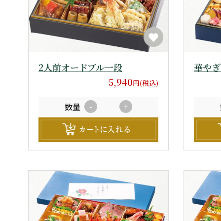
2人前オードブル一段
華やぎ
5,940
円(税込)
数量
-
+