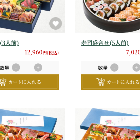
(3人前)
寿司盛合せ(5人前)
12,960
7,02
円(税込)
数量
数量
-
+
-
+