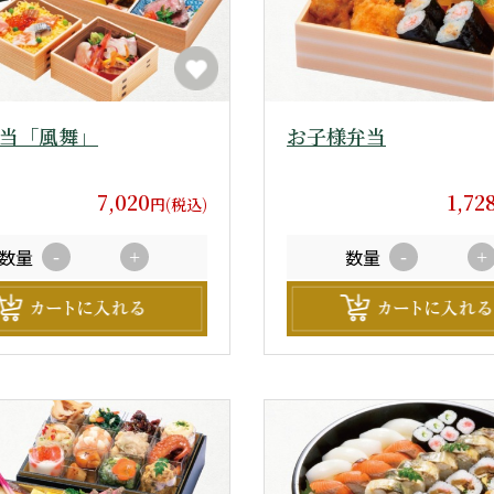
当「風舞」
お子様弁当
7,020
1,72
円(税込)
数量
数量
-
+
-
+