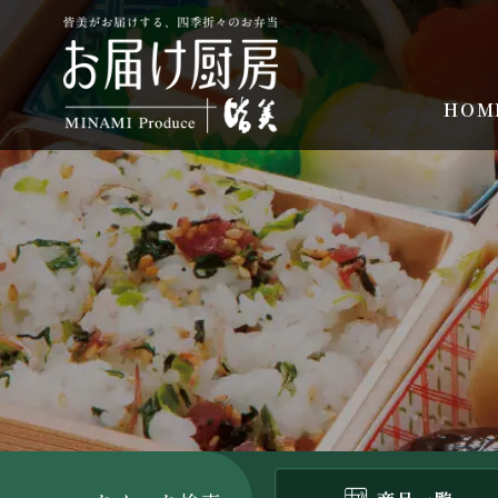
コ
ン
テ
ン
HOM
ツ
へ
ス
キ
ッ
プ