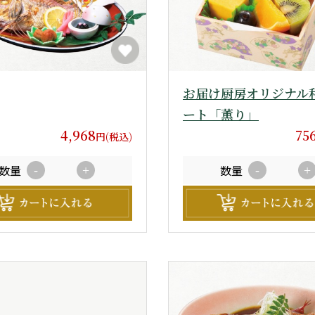
お届け厨房オリジナル
ート「薫り」
4,968
75
円(税込)
数量
数量
-
+
-
+