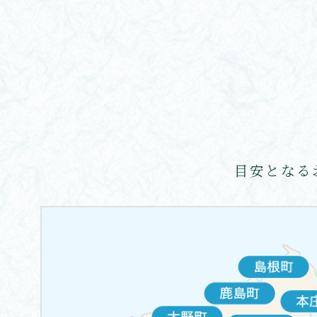
ペ
ー
ジ
送
り
目安となる