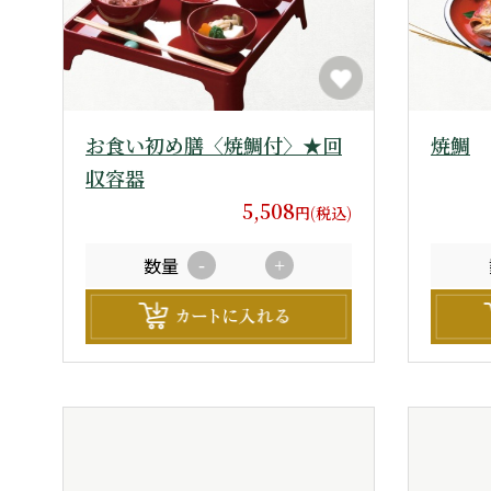
お食い初め膳〈焼鯛付〉★回
焼鯛
収容器
5,508
円(税込)
数量
-
+