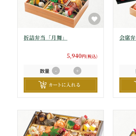
折詰弁当「月舞」
会席弁
5,940
円(税込)
数量
-
+