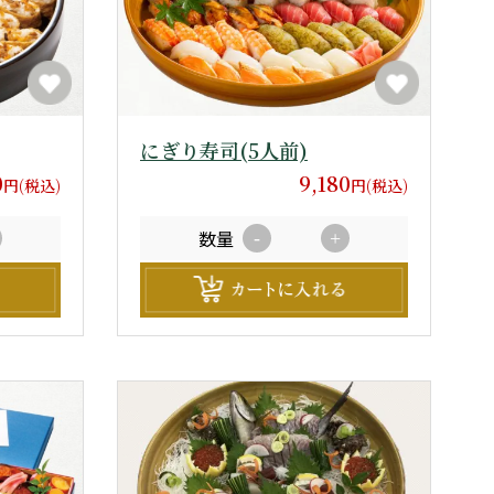
にぎり寿司(5人前)
0
9,180
円(税込)
円(税込)
数量
-
+