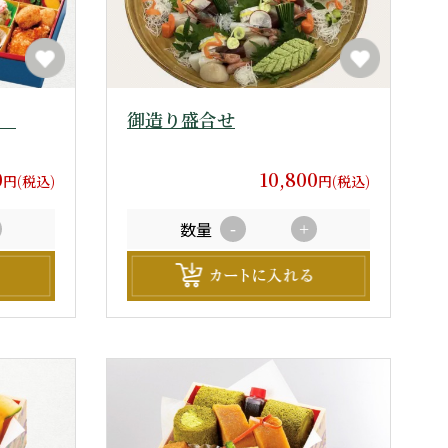
)
御造り盛合せ
0
10,800
円(税込)
円(税込)
数量
-
+